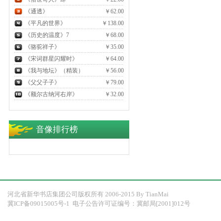
《通透》
￥62.00
《平凡的世界》
￥138.00
《历史的温度》7
￥68.00
《骆驼祥子》
￥35.00
《宋词群星闪耀时》
￥64.00
《我与地坛》（精装）
￥56.00
《父父子子》
￥79.00
《额尔古纳河右岸》
￥32.00
音像排行榜
河北省新华书店集团公司版权所有 2006-2015 By
TianMai
冀ICP备09015005号-1
电子公告许可证编号：冀邮局[2001]012号