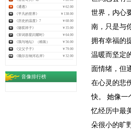
《通透》
￥62.00
世界，内心
《平凡的世界》
￥138.00
《历史的温度》7
￥68.00
南，只是与
《骆驼祥子》
￥35.00
《宋词群星闪耀时》
￥64.00
拥有幸福的
《我与地坛》（精装）
￥56.00
《父父子子》
￥79.00
温暖而坚定
《额尔古纳河右岸》
￥32.00
面情绪，但
音像排行榜
在心灵的悲
快。 她像
忆经历中最
朵很小的旷