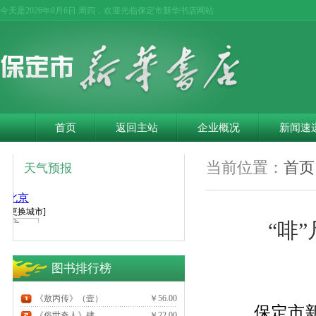
今天是
2026年8月6日 周四，欢迎光临保定市新华书店网站
首页
返回主站
企业概况
新闻速
当前位置：
首页
天气预报
“啡
图书排行榜
《敖丙传》（壹）
￥56.00
保定市新华
《俗世奇人》肆
￥22.00