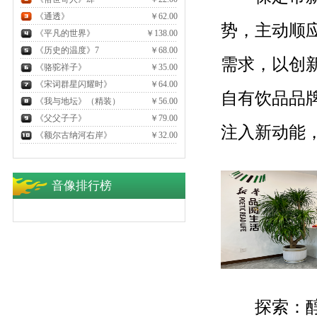
《通透》
￥62.00
势，主动顺
《平凡的世界》
￥138.00
《历史的温度》7
￥68.00
需求，以创新
《骆驼祥子》
￥35.00
《宋词群星闪耀时》
￥64.00
自有饮品品
《我与地坛》（精装）
￥56.00
《父父子子》
￥79.00
注入新动能
《额尔古纳河右岸》
￥32.00
音像排行榜
探索：醇