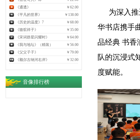
《通透》
￥62.00
为深入推进
《平凡的世界》
￥138.00
《历史的温度》7
￥68.00
华书店携手曲
《骆驼祥子》
￥35.00
《宋词群星闪耀时》
￥64.00
品经典 书香
《我与地坛》（精装）
￥56.00
《父父子子》
￥79.00
队的沉浸式
《额尔古纳河右岸》
￥32.00
度赋能。
音像排行榜