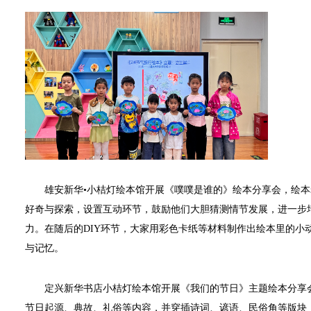
雄安新华•小桔灯绘本馆开展《噗噗是谁的》绘本分享会，绘本老
好奇与探索，设置互动环节，鼓励他们大胆猜测情节发展，进一步
力。在随后的DIY环节，大家用彩色卡纸等材料制作出绘本里的小
与记忆。
定兴新华书店小桔灯绘本馆开展《我们的节日》主题绘本分享会
节日起源、典故、礼俗等内容，并穿插诗词、谚语、民俗角等版块