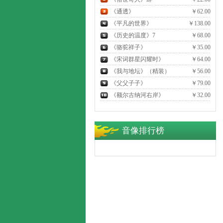
《通透》
￥62.00
《平凡的世界》
￥138.00
《历史的温度》7
￥68.00
《骆驼祥子》
￥35.00
《宋词群星闪耀时》
￥64.00
《我与地坛》（精装）
￥56.00
《父父子子》
￥79.00
《额尔古纳河右岸》
￥32.00
音像排行榜